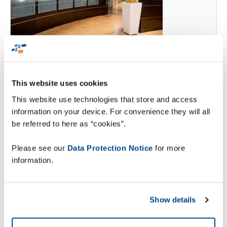
Zetes: nomeação do novo CFO
e do Presidente da divisão
This website uses cookies
People ID.
This website use technologies that store and access
information on your device. For convenience they will all
be referred to here as “cookies”.
Read More
Please see our
Data Protection Notice
for more
information.
Show details